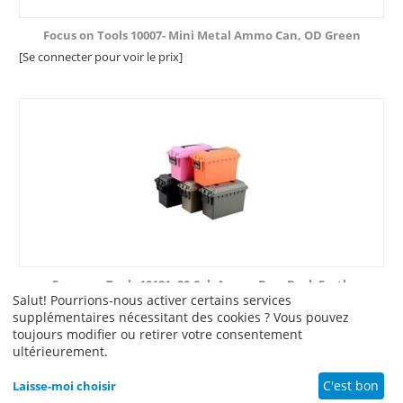
Focus on Tools 10007- Mini Metal Ammo Can, OD Green
[Se connecter pour voir le prix]
Focus on Tools 10121- 30 Cal. Ammo Box, Dark Earth
Salut! Pourrions-nous activer certains services
[Se connecter pour voir le prix]
supplémentaires nécessitant des cookies ? Vous pouvez
toujours modifier ou retirer votre consentement
ultérieurement.
C'est bon
Laisse-moi choisir
© 1965 - 2026 Sports, Inc.. Réalisation
CS-Cart - logiciel e-commerce